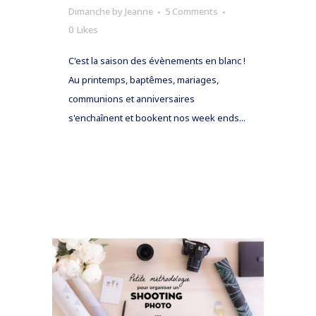
Dimanche
by
Jeanne
5 Comments
0
Likes
C'est la saison des évènements en blanc !
Au printemps, baptêmes, mariages,
communions et anniversaires
s'enchaînent et bookent nos week ends...
READ MORE