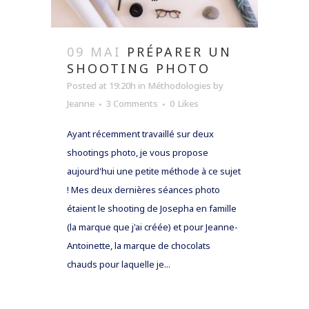
09 MAI
PRÉPARER UN
SHOOTING PHOTO
Posted at 19:20h
in
Méthodologies
by
Jeanne
3 Comments
0
Likes
Ayant récemment travaillé sur deux
shootings photo, je vous propose
aujourd'hui une petite méthode à ce sujet
! Mes deux dernières séances photo
étaient le shooting de Josepha en famille
(la marque que j'ai créée) et pour Jeanne-
Antoinette, la marque de chocolats
chauds pour laquelle je...
READ MORE