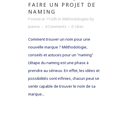
FAIRE UN PROJET DE
NAMING
Posted at 11:02h
in
Méthodologies
by
Jeanne
4 Comments
0
Likes
Comment trouver un nom pour une
nouvelle marque ? Méthodologie,
conseils et astuces pour un "naming"
L’étape du naming est une phase à
prendre au sérieux. En effet, les idées et
possibilités sont infinies, chacun peut se
sentir capable de trouver le nom de sa
marque...
READ MORE