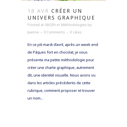
18 AVR
CRÉER UN
UNIVERS GRAPHIQUE
Posted at 08:03h
in
Méthodologies
by
Jeanne
0 Comments
0
Likes
En ce joli mardi d’avril, après un week end
de Pâques fort en chocolat, je vous
présente ma petite méthodologie pour
créer une charte graphique, autrement
dit, une identité visuelle. Nous avons vu
dans les articles précédents de cette
rubrique, comment proposer et trouver
un nom...
READ MORE