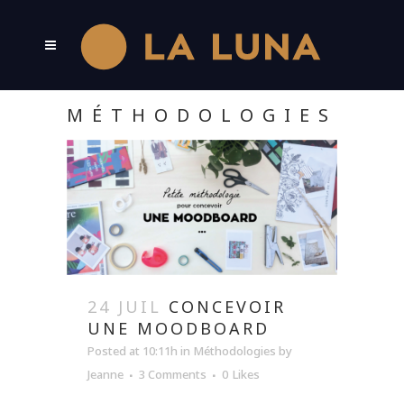
MÉTHODOLOGIES
24 JUIL
CONCEVOIR
UNE MOODBOARD
Posted at 10:11h
in
Méthodologies
by
Jeanne
3 Comments
0
Likes