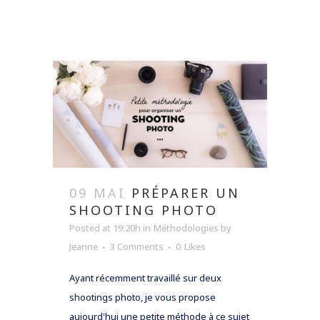
09 MAI
PRÉPARER UN
SHOOTING PHOTO
Posted at 19:20h
in
Méthodologies
by
Jeanne
3 Comments
0
Likes
Ayant récemment travaillé sur deux
shootings photo, je vous propose
aujourd'hui une petite méthode à ce sujet