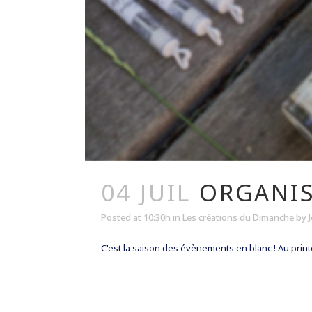
04 JUIL
ORGANIS
Posted at 10:30h
in
Les créations du Dimanche
by
C'est la saison des évènements en blanc ! Au pri
READ MORE