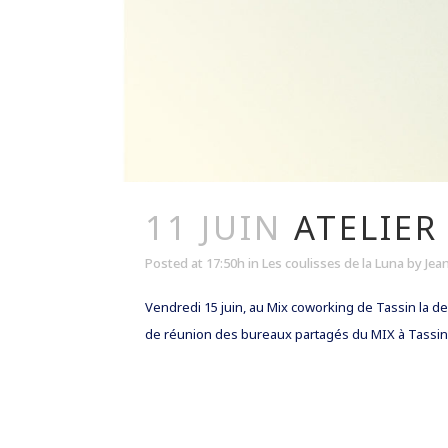
11 JUIN
ATELIER
Posted at 17:50h
in
Les coulisses de la Luna
by
Jea
Vendredi 15 juin, au Mix coworking de Tassin la dem
de réunion des bureaux partagés du MIX à Tassin l
READ MORE