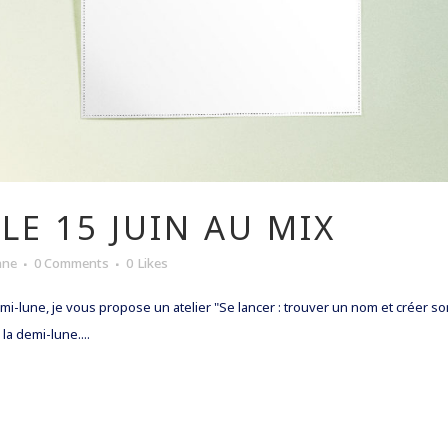
 LE 15 JUIN AU MIX
nne
0 Comments
0
Likes
i-lune, je vous propose un atelier "Se lancer : trouver un nom et créer son 
a demi-lune....