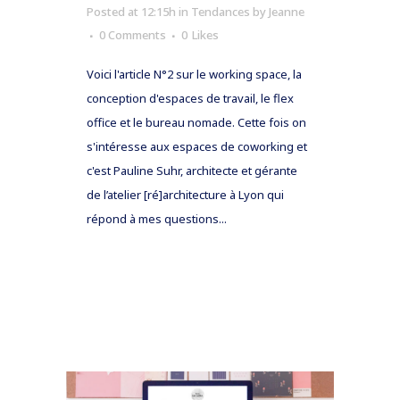
Posted at 12:15h
in
Tendances
by
Jeanne
0 Comments
0
Likes
Voici l'article N°2 sur le working space, la
conception d'espaces de travail, le flex
office et le bureau nomade. Cette fois on
s'intéresse aux espaces de coworking et
c'est Pauline Suhr, architecte et gérante
de l’atelier [ré]architecture à Lyon qui
répond à mes questions...
READ MORE