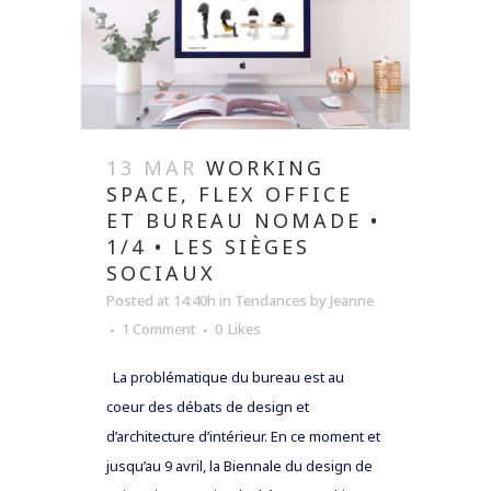
13 MAR
WORKING
SPACE, FLEX OFFICE
ET BUREAU NOMADE •
1/4 • LES SIÈGES
SOCIAUX
Posted at 14:40h
in
Tendances
by
Jeanne
1 Comment
0
Likes
La problématique du bureau est au
coeur des débats de design et
d’architecture d’intérieur. En ce moment et
jusqu’au 9 avril, la Biennale du design de