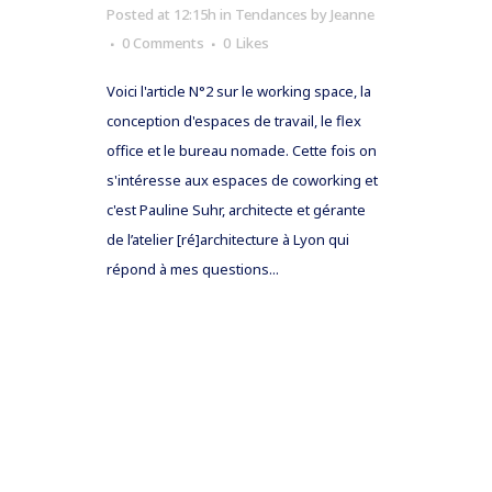
Posted at 12:15h
in
Tendances
by
Jeanne
0 Comments
0
Likes
Voici l'article N°2 sur le working space, la
conception d'espaces de travail, le flex
office et le bureau nomade. Cette fois on
s'intéresse aux espaces de coworking et
c'est Pauline Suhr, architecte et gérante
de l’atelier [ré]architecture à Lyon qui
répond à mes questions...
READ MORE