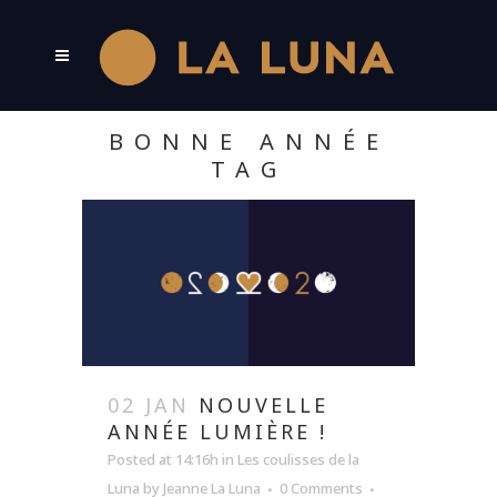
BONNE ANNÉE
TAG
02 JAN
NOUVELLE
ANNÉE LUMIÈRE !
Posted at 14:16h
in
Les coulisses de la
Luna
by
Jeanne La Luna
0 Comments