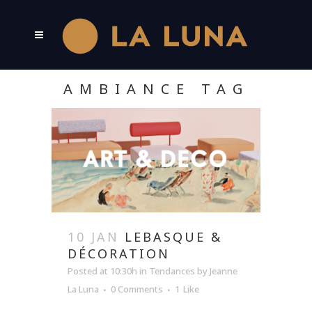
AMBIANCE TAG
10 JAN
LEBASQUE &
DÉCORATION
Posted at 10:30h
in
Tendances
by
Jeanne
La Luna
0 Comments
1
Like