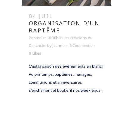
04 JUIL
ORGANISATION D’UN
BAPTÊME
Posted at 10:30h
in
Les créations du
Dimanche
by
Jeanne
5 Comments
0
Likes
C'est la saison des évènements en blanc !
Au printemps, baptêmes, mariages,
communions et anniversaires
s'enchaînent et bookent nos week ends...
READ MORE